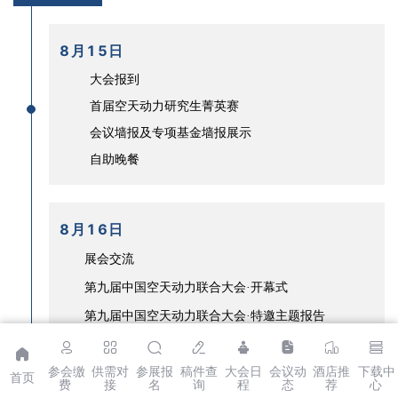
8月15日
大会报到
首届空天动力研究生菁英赛
会议墙报及专项基金墙报展示
自助晚餐
8月16日
展会交流
第九届中国空天动力联合大会·开幕式
第九届中国空天动力联合大会·特邀主题报告
第四届空天动力供需对接大会·成果发布
参会缴
供需对
参展报
稿件查
大会日
会议动
酒店推
下载中
自助午餐
首页
费
接
名
询
程
态
荐
心